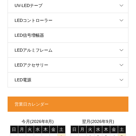
UV-LEDテープ
LEDコントローラー
LED信号増幅器
LEDアルミフレーム
LEDアクセサリー
LED電源
営業日カレンダー
今月(2026年8月)
翌月(2026年9月)
日
月
火
水
木
金
土
日
月
火
水
木
金
土