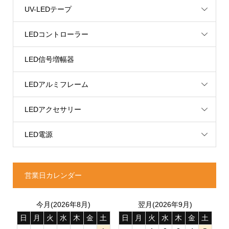
UV-LEDテープ
LEDコントローラー
LED信号増幅器
LEDアルミフレーム
LEDアクセサリー
LED電源
営業日カレンダー
今月(2026年8月)
翌月(2026年9月)
日
月
火
水
木
金
土
日
月
火
水
木
金
土