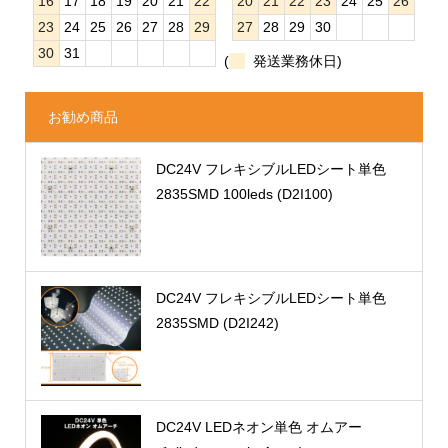
16
17
18
19
20
21
22
20
21
22
23
24
25
26
23
24
25
26
27
28
29
27
28
29
30
30
31
(
発送業務休日)
お勧め商品
DC24V フレキシブルLEDシート単色
2835SMD 100leds (D2I100)
DC24V フレキシブルLEDシート単色
2835SMD (D2I242)
DC24V LEDネオン単色 オムアー